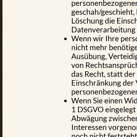
personenbezogenen
geschah/geschieht, 
Löschung die Einsc
Datenverarbeitung 
Wenn wir Ihre per
nicht mehr benötigen
Ausübung, Verteid
von Rechtsansprüch
das Recht, statt de
Einschränkung der 
personenbezogenen
Wenn Sie einen Wid
1 DSGVO eingelegt 
Abwägung zwischen
Interessen vorgen
noch nicht feststeh