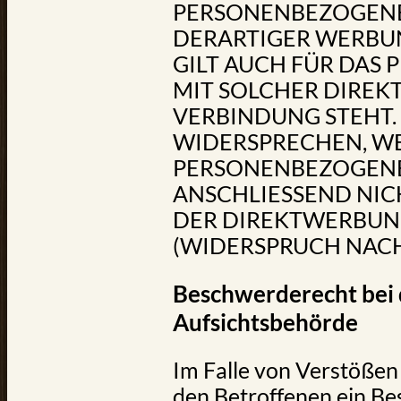
PERSONENBEZOGENE
DERARTIGER WERBUN
GILT AUCH FÜR DAS P
MIT SOLCHER DIREK
VERBINDUNG STEHT.
WIDERSPRECHEN, W
PERSONENBEZOGEN
ANSCHLIESSEND NI
DER DIREKTWERBU
(WIDERSPRUCH NACH A
Beschwerde­recht bei
Aufsichts­behörde
Im Falle von Verstöße
den Betroffenen ein Be